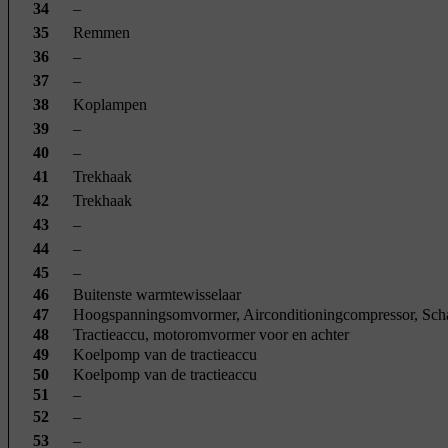
34
–
35
Remmen
36
–
37
–
38
Koplampen
39
–
40
–
41
Trekhaak
42
Trekhaak
43
–
44
–
45
–
46
Buitenste warmtewisselaar
47
Hoogspanningsomvormer, Airconditioningcompressor, Sch
48
Tractieaccu, motoromvormer voor en achter
49
Koelpomp van de tractieaccu
50
Koelpomp van de tractieaccu
51
–
52
–
53
–