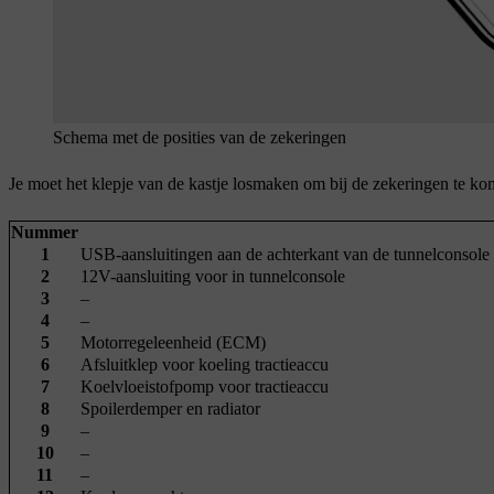
Schema met de posities van de zekeringen
Je moet het klepje van de kastje losmaken om bij de zekeringen te ko
Nummer
1
USB-aansluitingen aan de achterkant van de tunnelconsole
2
12V-aansluiting voor in tunnelconsole
3
–
4
–
5
Motorregeleenheid (ECM)
6
Afsluitklep voor koeling tractieaccu
7
Koelvloeistofpomp voor tractieaccu
8
Spoilerdemper en radiator
9
–
10
–
11
–