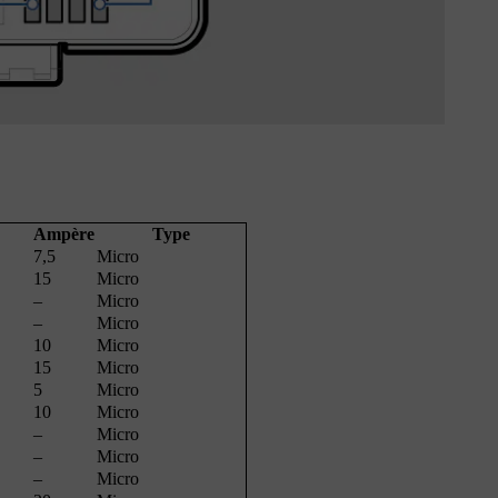
Ampère
Type
7,5
Micro
15
Micro
–
Micro
–
Micro
10
Micro
15
Micro
5
Micro
10
Micro
–
Micro
–
Micro
–
Micro