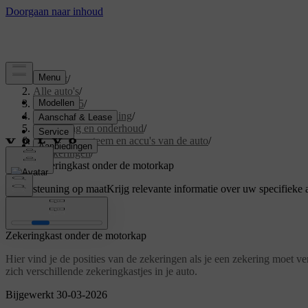
Support
/
Alle auto's
/
EX40 2025
/
Gebruikershandleiding
/
Verzorging en onderhoud
/
Elektrisch systeem en accu's van de auto
/
Zekeringen
/
Zekeringkast onder de motorkap
Ondersteuning op maat
Krijg relevante informatie over uw specifieke 
Inloggen
Zekeringkast onder de motorkap
Hier vind je de posities van de zekeringen als je een zekering moet 
zich verschillende zekeringkastjes in je auto.
Bijgewerkt 30-03-2026