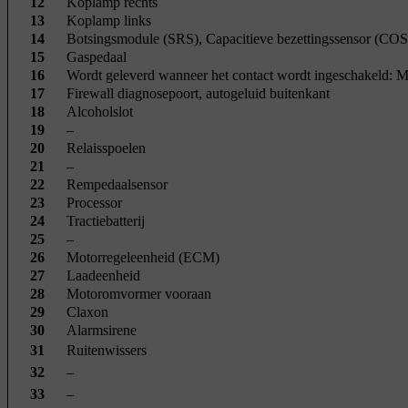
12
Koplamp rechts
13
Koplamp links
14
Botsingsmodule (SRS), Capacitieve bezettingssensor (COS
15
Gaspedaal
16
Wordt geleverd wanneer het contact wordt ingeschakeld: Mo
17
Firewall diagnosepoort, autogeluid buitenkant
18
Alcoholslot
19
–
20
Relaisspoelen
21
–
22
Rempedaalsensor
23
Processor
24
Tractiebatterij
25
–
26
Motorregeleenheid (ECM)
27
Laadeenheid
28
Motoromvormer vooraan
29
Claxon
30
Alarmsirene
31
Ruitenwissers
32
–
33
–