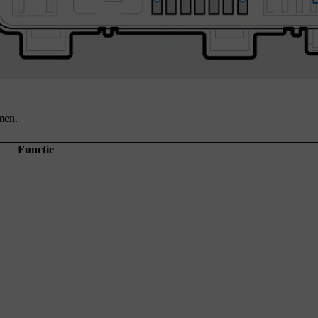
men.
Functie