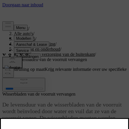
Support
/
Alle auto's
/
EX40 2025
/
Gebruikershandleiding
/
Verzorging en onderhoud
/
Reiniging en verzorging van de buitenkant
/
Wisserbladen van de voorruit vervangen
Ondersteuning op maat
Krijg relevante informatie over uw specifieke
auto.
Inloggen
Wisserbladen van de voorruit vervangen
De levensduur van de wisserbladen van de voorruit
wordt beïnvloed door water en vuil dat ze van de
voorruit vegen. De wisserbladen moeten worden
vervangen zodra ze tekenen van slijtage beginnen te