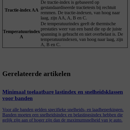
De tractie-index is gebaseerd op
gestandaardiseerde tractietests bij rechtuit
Tractie-index AA
remmen. De tractie-indexen, van hoog naar
laag, zijn AA, A, B en C.
De temperatuurindex geeft de thermische
prestaties weer van een band die op de juiste
Temperatuurindex
spanning is gebracht en niet overbelast is. De
A
temperatuurindexen, van hoog naar laag, zijn
A, B en C.
Gerelateerde artikelen
Minimaal toelaatbare lastindex en snelheidsklassen
voor banden
Voor alle banden gelden specifieke snelheids- en laadbeperkingen.
Banden moeten een snelheidsindex en belastingsindex hebben die
gelijk zijn aan of hoger zijn dan de maximumsnelheid van je auto.