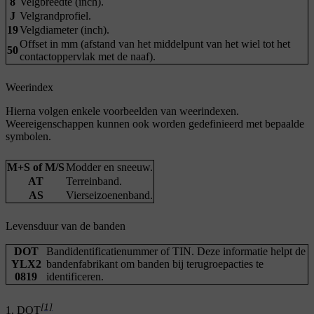
8
Velgbreedte (inch).
J
Velgrandprofiel.
19
Velgdiameter (inch).
Offset in mm (afstand van het middelpunt van het wiel tot het
50
contactoppervlak met de naaf).
Weerindex
Hierna volgen enkele voorbeelden van weerindexen.
Weereigenschappen kunnen ook worden gedefinieerd met bepaalde
symbolen.
M+S of M/S
Modder en sneeuw.
AT
Terreinband.
AS
Vierseizoenenband.
Levensduur van de banden
DOT
Bandidentificatienummer of TIN. Deze informatie helpt de
YLX2
bandenfabrikant om banden bij terugroepacties te
0819
identificeren.
[1]
DOT