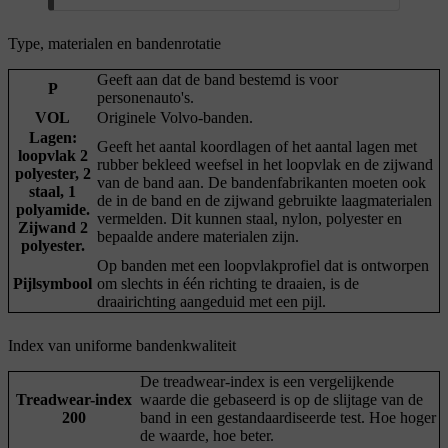
Type, materialen en bandenrotatie
Geeft aan dat de band bestemd is voor
P
personenauto's.
VOL
Originele Volvo-banden.
Lagen:
Geeft het aantal koordlagen of het aantal lagen met
loopvlak 2
rubber bekleed weefsel in het loopvlak en de zijwand
polyester, 2
van de band aan. De bandenfabrikanten moeten ook
staal, 1
de in de band en de zijwand gebruikte laagmaterialen
polyamide.
vermelden. Dit kunnen staal, nylon, polyester en
Zijwand 2
bepaalde andere materialen zijn.
polyester.
Op banden met een loopvlakprofiel dat is ontworpen
Pijlsymbool
om slechts in één richting te draaien, is de
draairichting aangeduid met een pijl.
Index van uniforme bandenkwaliteit
De treadwear-index is een vergelijkende
Treadwear-index
waarde die gebaseerd is op de slijtage van de
200
band in een gestandaardiseerde test. Hoe hoger
de waarde, hoe beter.