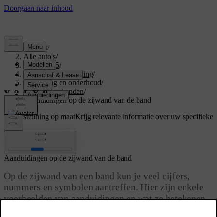
Support
/
Alle auto's
/
EX40 2025
/
Gebruikershandleiding
/
Verzorging en onderhoud
/
Wielen en banden
/
Aanduidingen op de zijwand van de band
Ondersteuning op maat
Krijg relevante informatie over uw specifieke
auto.
Inloggen
Aanduidingen op de zijwand van de band
Op de zijwand van een band kun je veel cijfers,
nummers en symbolen aantreffen. Hier zijn enkele
voorbeelden van aanduidingen en wat ze betekenen.
Bijgewerkt 30-03-2026