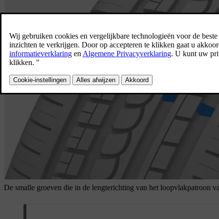
De smalle groeven die in de lengterichting van het loopvlakpatroon va