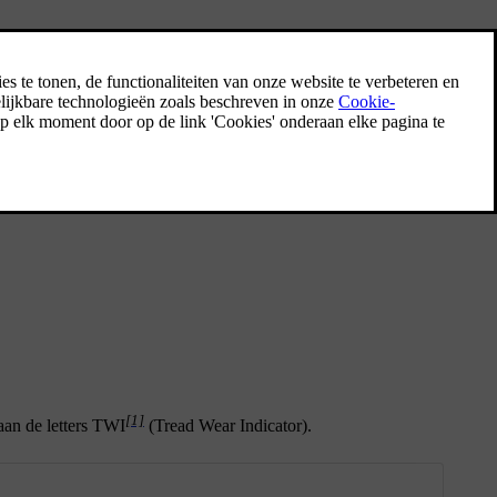
[1]
aan de letters TWI
(Tread Wear Indicator).