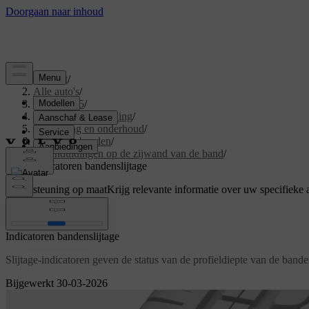
Support
/
Alle auto's
/
EX40 2025
/
Gebruikershandleiding
/
Verzorging en onderhoud
/
Wielen en banden
/
Aanduidingen op de zijwand van de band
/
Indicatoren bandenslijtage
Ondersteuning op maat
Krijg relevante informatie over uw specifieke 
Inloggen
Indicatoren bandenslijtage
Slijtage-indicatoren geven de status van de profieldiepte van de bande
Bijgewerkt 30-03-2026