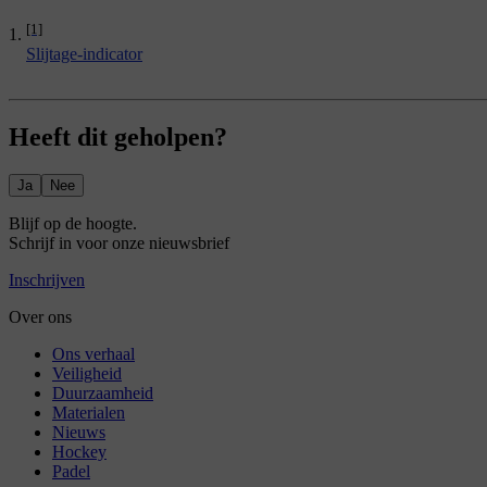
[1]
Slijtage-indicator
Heeft dit geholpen?
Ja
Nee