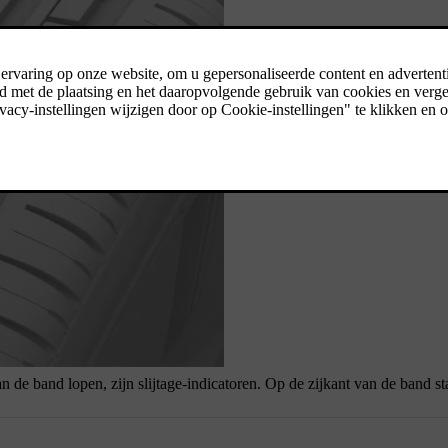
n de band lopen, zijn slijtage-indicatoren. Op de zijkant van de band st