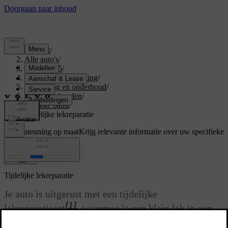
Support
/
Alle auto's
/
EX40 2025
/
Gebruikershandleiding
/
Verzorging en onderhoud
/
Wielen en banden
/
Lekke band
/
Tijdelijke lekreparatie
Ondersteuning op maat
Krijg relevante informatie over uw specifieke
auto.
Inloggen
Tijdelijke lekreparatie
Je auto is uitgerust met een tijdelijke
[1]
lekreparatieset
, waarmee je een klein lek in een
band kunt repareren. De set bevat een flesje