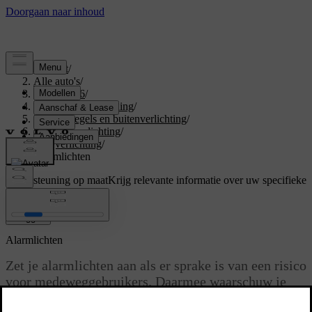
Support
/
Alle auto's
/
EX40 2026
/
Gebruikershandleiding
/
Zicht, spiegels en buitenverlichting
/
Exterieurverlichting
/
Rijverlichting
/
Alarmlichten
Ondersteuning op maat
Krijg relevante informatie over uw specifieke
auto.
Inloggen
Alarmlichten
Zet je alarmlichten aan als er sprake is van een risico
voor medeweggebruikers. Daarmee waarschuw je
andere weggebruikers dat ze extra goed moeten