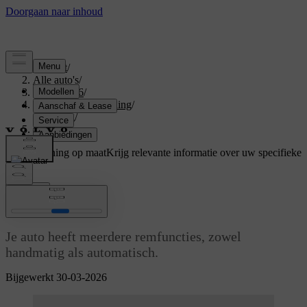
Support
/
Alle auto's
/
EX40 2026
/
Gebruikershandleiding
/
Driving
/
Remmen
Ondersteuning op maat
Krijg relevante informatie over uw specifieke
auto.
Inloggen
Remmen
Je auto heeft meerdere remfuncties, zowel
handmatig als automatisch.
Bijgewerkt 30-03-2026