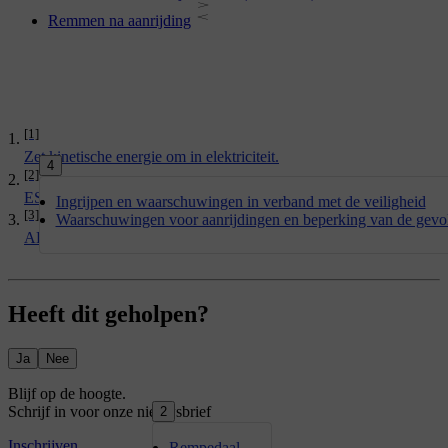
Remmen na aanrijding
[1]
Zet kinetische energie om in elektriciteit.
4
[2]
ESC
Ingrijpen en waarschuwingen in verband met de veiligheid
[3]
Waarschuwingen voor aanrijdingen en beperking van de gevo
ABS
Heeft dit geholpen?
Ja
Nee
2
Rempedaal