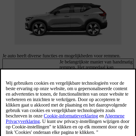
Je auto heeft diverse functies en mogelijkheden voor remmen.
Je belangrijkste manier van handmatig
remmen. Het rempedaal kan
Rempedaal
regeneratief remmen activeren of de
wrijvingsremmen inschakelen,
afhankelijk van de rijomstandigheden.
Wanneer One Pedal Drive actief is,
One-pedal drive
kun je remmen en gasgeven met het
gaspedaal regelen.
Vertraagt de auto door de beweging
van de auto te benutten om de accu op
Regeneratief remmen
[1]
te laden.
Wrijvingsremmen
Remt de auto met de schijfremmen af.
Houdt de geparkeerde auto op zijn
Parkeerrem