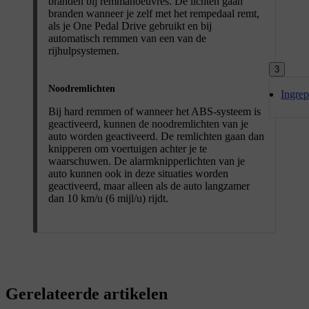
branden bij remmanoeuvres. De lichten gaan
branden wanneer je zelf met het rempedaal remt,
als je One Pedal Drive gebruikt en bij
automatisch remmen van een van de
rijhulpsystemen.
3
Noodremlichten
Ingrep
Bij hard remmen of wanneer het ABS-systeem is
geactiveerd, kunnen de noodremlichten van je
auto worden geactiveerd. De remlichten gaan dan
knipperen om voertuigen achter je te
waarschuwen. De alarmknipperlichten van je
auto kunnen ook in deze situaties worden
geactiveerd, maar alleen als de auto langzamer
dan 10 km/u (6 mijl/u) rijdt.
Gerelateerde artikelen