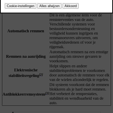
plaats.
Automatische rem bij
Remt automatisch om de auto tegen te
stilstand (Auto hold)
houden als deze stilstaat.
Dit is een algemene term voor de
reminterventies van de auto.
Verschillende systemen voor
bestuurdersondersteuning en
Automatisch remmen
veiligheid kunnen ingrijpen en
remmanoeuvres uitvoeren, om
veiligheidsredenen of voor je
rijgemak.
Automatisch remmen na een ernstige
Remmen na aanrijding
aanrijding om nieuwe gevaren te
voorkomen.
Helpt slippen en andere
Elektronische
stabiliteitsproblemen te voorkomen
[2]
door automatisch de remmen voor elk
stabiliteitsregeling
van de wielen afzonderlijk te regelen.
Dit systeem voorkomt dat de remmen
blokkeren als je hard moet remmen.
[3]
Het verbetert de remprestaties,
Antiblokkeerremsysteem
stabiliteit en wendbaarheid van de
auto.