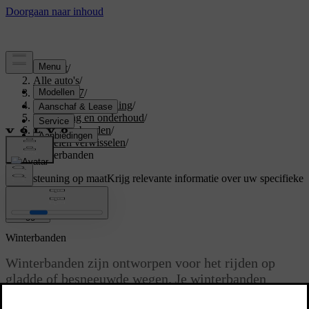
Support
/
Alle auto's
/
EX40 2027
/
Gebruikershandleiding
/
Verzorging en onderhoud
/
Wielen en banden
/
Wielen verwisselen
/
Winterbanden
Ondersteuning op maat
Krijg relevante informatie over uw specifieke
auto.
Inloggen
Winterbanden
Winterbanden zijn ontworpen voor het rijden op
gladde of besneeuwde wegen. Je winterbanden
moeten een dieper profiel hebben dan gewone