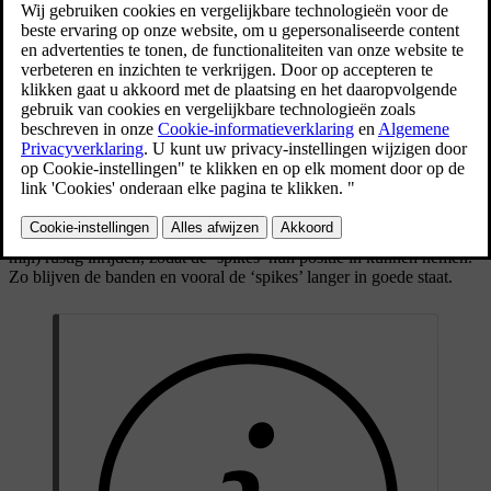
banden.
Bijgewerkt 28-10-2024
Maten
Wanneer je met winterbanden rijdt, is het belangrijk dat alle vier de
banden van het juiste type zijn. Neem voor advies contact op met
een Volvo-dealer.
Banden met ‘spikes’
Winterbanden met ‘spikes’ moet je de eerste 500-1000 km ((300-600
mijl) rustig inrijden, zodat de ‘spikes’ hun positie in kunnen nemen.
Zo blijven de banden en vooral de ‘spikes’ langer in goede staat.