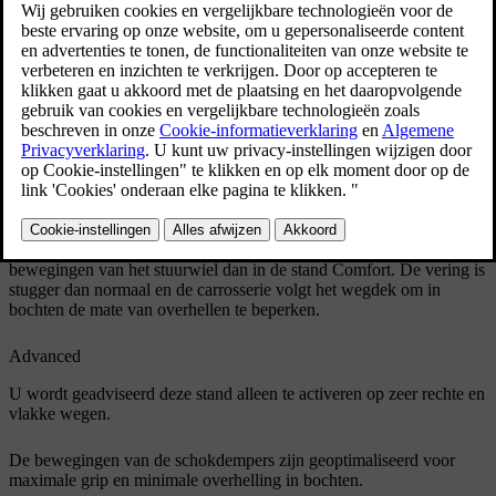
Bijgewerkt 08-06-2023
Comfort
In deze stand rijdt de auto comfortabeler op een ruw en oneffen
wegdek. De vering verloopt soepel waardoor de bewegingen van de
carrosserie minimaal en aangenaam zijn.
Sport
Bij deze stand die wordt geadviseerd voor een actievere rijstijl heeft
de auto een sportiever karakter. De auto reageert sneller op de
bewegingen van het stuurwiel dan in de stand Comfort. De vering is
stugger dan normaal en de carrosserie volgt het wegdek om in
bochten de mate van overhellen te beperken.
Advanced
U wordt geadviseerd deze stand alleen te activeren op zeer rechte en
vlakke wegen.
De bewegingen van de schokdempers zijn geoptimaliseerd voor
maximale grip en minimale overhelling in bochten.