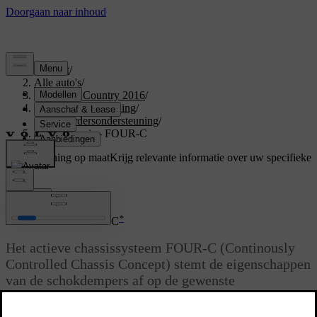
Support
/
Alle auto's
/
S60 Cross Country 2016
/
Gebruikershandleiding
/
Bestuurdersondersteuning
/
Actief chassis - FOUR-C
Ondersteuning op maat
Krijg relevante informatie over uw specifieke
auto.
Inloggen
*
Actief chassis - FOUR-C
Het actieve chassissysteem FOUR-C (Continously
Controlled Chassis Concept) stemt de eigenschappen
van de schokdempers af op de gewenste
rijeigenschappen van de auto. U hebt de keuze uit
drie standen:
Comfort
,
Sport
en
Advanced
.