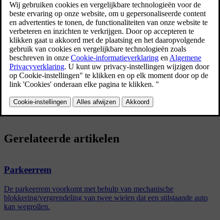
Het systeem zorgt ervoor dat de auto bestuurbaar blijft, waardoor het
bijvoorbeeld gemakkelijker is om obstakels te ontwijken. Bij
activering van deze functie kunt u trillingen in het rempedaal voelen.
Dit is volkomen normaal.
Wanneer u het rempedaal loslaat nadat de motor is aangeslagen, gaat
een kortdurende, automatische test van het ABS van start. Het is
mogelijk dat er op een lage snelheid nóg een automatische test van
het ABS plaatsvindt. Deze test is waarneembaar in de vorm van
trillingen in het rempedaal.
Gerelateerde artikelen
Parkeerrem
De parkeerrem voorkomt met behulp van mechanische
blokkering/vergrendeling van twee wielen dat een stilstaande auto
kan wegrollen.