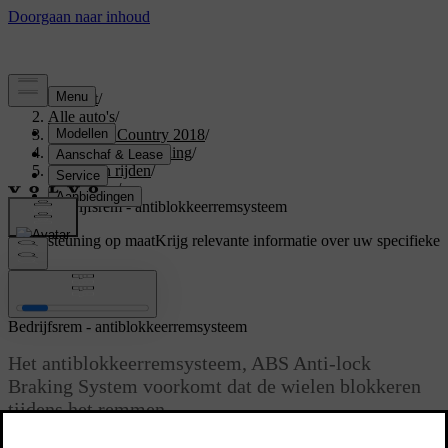
Support
/
Alle auto's
/
S60 Cross Country 2018
/
Gebruikershandleiding
/
Starten en rijden
/
Remmen
/
Bedrijfsrem - antiblokkeerremsysteem
Ondersteuning op maat
Krijg relevante informatie over uw specifieke
auto.
Inloggen
Bedrijfsrem - antiblokkeerremsysteem
Het antiblokkeerremsysteem, ABS Anti-lock
Braking System voorkomt dat de wielen blokkeren
tijdens het remmen.
Bijgewerkt 08-06-2023