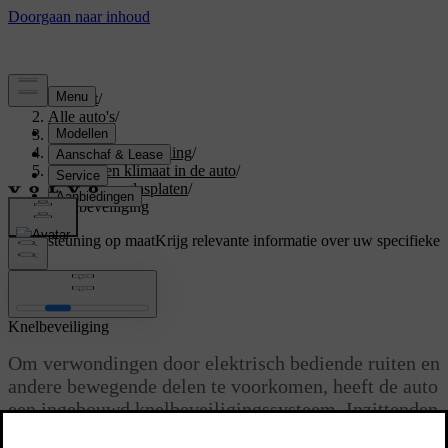
Support
/
Alle auto's
/
S60 2024
/
Gebruikershandleiding
/
Comfort en klimaat in de auto
/
Ruiten en glasplaten
/
Knelbeveiliging
Ondersteuning op maat
Krijg relevante informatie over uw specifieke
auto.
Inloggen
Knelbeveiliging
Om verwondingen door elektrisch bediende ruiten en
andere bewegende delen te voorkomen, heeft de auto
een ingebouwd knelbeveiligingssysteem. Inzittenden
moeten wel de regels voor normaal gebruik in acht