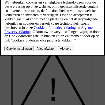
nemen om te voorkomen dat ze bekneld raken tussen
bewegende of sluitende delen.
Bijgewerkt 04-04-2025
Als de ruit of het panoramadak tijdens het sluiten wordt
geblokkeerd, stopt de ruit of het dak en gaat iets verder open, zodat
je datgene kunt verwijderen wat de ruit of het dak tegenhoudt. De
achterklep is bij het openen of sluiten op dezelfde manier voorzien
van knelbeveiliging.