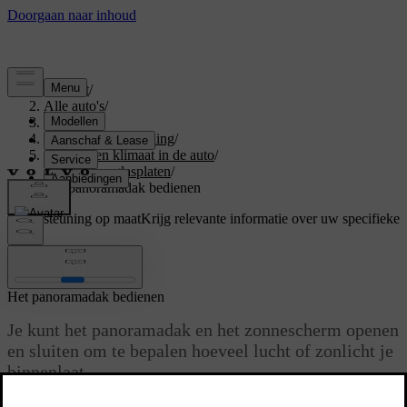
Support
/
Alle auto's
/
S60 2024
/
Gebruikershandleiding
/
Comfort en klimaat in de auto
/
Ruiten en glasplaten
/
Het panoramadak bedienen
Ondersteuning op maat
Krijg relevante informatie over uw specifieke
auto.
Inloggen
Het panoramadak bedienen
Je kunt het panoramadak en het zonnescherm openen
en sluiten om te bepalen hoeveel lucht of zonlicht je
binnenlaat.
Bijgewerkt 13-10-2025