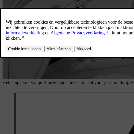
Het aanpassen van je stuurwielpositie is cruciaal voor je rijhouding. He