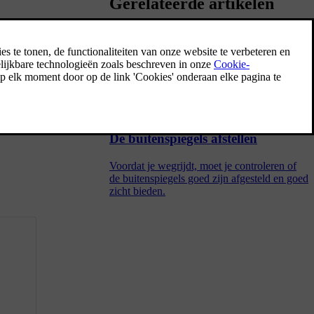
Gerelateerde artikelen
Voorstoelen verstellen
De voorstoelen van de auto hebben
verschillende instellingen om het comfort te
verhogen.
De buitenspiegels afstellen
Voordat je wegrijdt, moet je controleren of
de buitenspiegels goed zijn afgesteld en goed
zicht bieden.