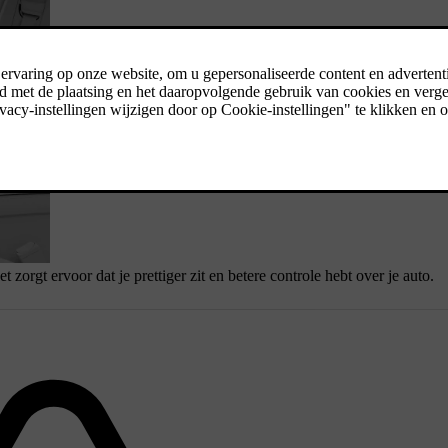
t zorgt ervoor dat je prettiger zit en betere controle hebt over je auto.