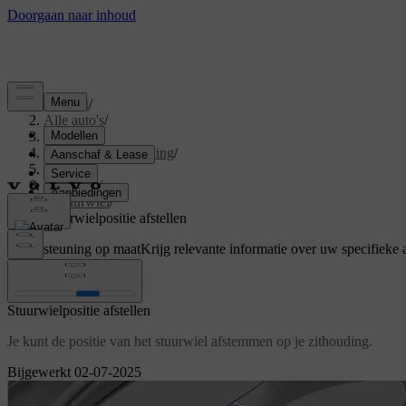
Support
/
Alle auto's
/
S60 2024
/
Gebruikershandleiding
/
Driving
/
Besturing
/
Stuurwiel
/
Stuurwielpositie afstellen
Ondersteuning op maat
Krijg relevante informatie over uw specifieke 
Inloggen
Stuurwielpositie afstellen
Je kunt de positie van het stuurwiel afstemmen op je zithouding.
Bijgewerkt 02-07-2025