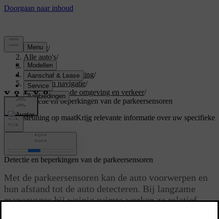
Support
/
Alle auto's
/
S60 2024
/
Gebruikershandleiding
/
Rijhulp en navigatie
/
Detectie van de omgeving en verkeer
/
Detectie en beperkingen van de parkeersensoren
Ondersteuning op maat
Krijg relevante informatie over uw specifieke
auto.
Inloggen
Detectie en beperkingen van de parkeersensoren
Met de parkeersensoren kan de auto voorwerpen en
hun afstand tot de auto detecteren. Bij langzame
manoeuvres bij weinig ruimte werken ze relatief
dicht bij de auto, bijvoorbeeld tijdens het parkeren.