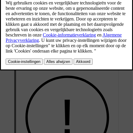
Bijgewerkt 28-10-2024
De parkeersensoren gebruiken geluidsgolven om obstakels in de
buurt van de auto te detecteren. Ze versturen ultrasone pulsen die
terug naar de sensor kaatsen als ze een voorwerp of barrière
tegenkomen. Zo kan de auto de afstand tot obstakels in de
detectierichting bepalen.
Informatie van deze sensoren is alleen beschikbaar bij lage
snelheden. Ze geven informatie over afstand wanneer de
parkeerweergave op het display wordt getoond.