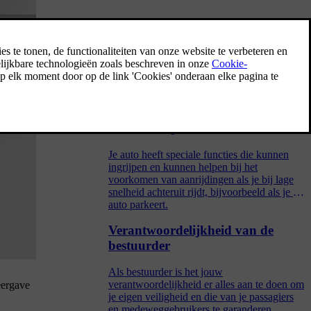
Parkeerrem
De parkeerrem zorgt ervoor dat de auto stil
blijft staan wanneer je stilstaat, bijvoorbeeld
na het parkeren.
Ingrepen en waarschuwingen bij
achteruit rijden
Je auto heeft speciale functies die kunnen
ingrijpen en kunnen helpen bij het
voorkomen van aanrijdingen als je bij lage
snelheid achteruit rijdt, bijvoorbeeld als je de
auto parkeert.
Verantwoordelijkheid van de
bestuurder
Als bestuurder is het jouw
verantwoordelijkheid er alles aan te doen om
eergave
je eigen veiligheid en die van je passagiers
en medeweggebruikers te garanderen.