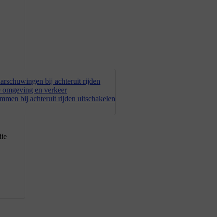
arschuwingen bij achteruit rijden
e omgeving en verkeer
men bij achteruit rijden uitschakelen
die