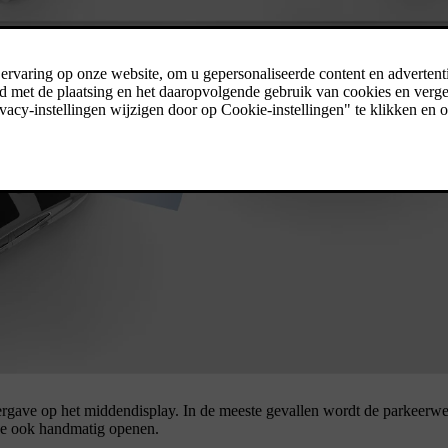
ergave op het middendisplay. In de meeste gevallen wordt de parkeerw
ave ook handmatig openen.