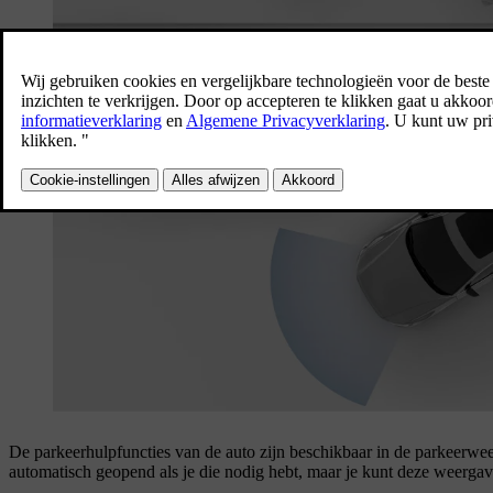
De parkeerhulpfuncties van de auto zijn beschikbaar in de parkeerwe
automatisch geopend als je die nodig hebt, maar je kunt deze weerg