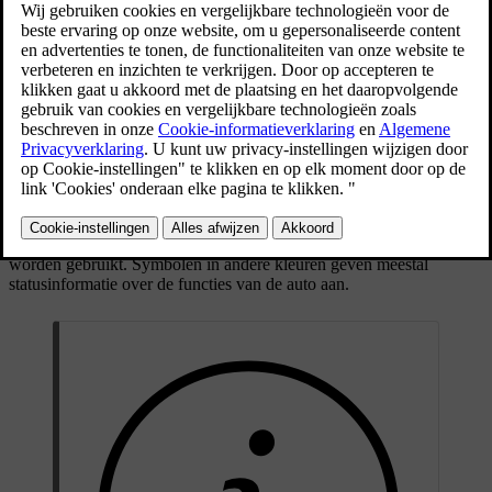
is en goed werkt, en andere symbolen waarschuwen
voor belangrijke informatie of waargenomen
storingen.
Bijgewerkt 30-03-2026
Types en kleuren van symbolen
Sommige symbolen zijn waarschuwingen waarmee je meteen wat
moet doen, terwijl andere symbolen de huidige status van bepaalde
functies aangeven. De kleur van het symbool geeft grofweg aan hoe
belangrijk het symbool is. Rode symbolen zijn het meest kritisch,
terwijl oranje symbolen voor minder dringende waarschuwingen
worden gebruikt. Symbolen in andere kleuren geven meestal
statusinformatie over de functies van de auto aan.