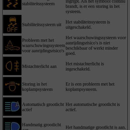
ingrijpt. Als het symbool continu
stabiliteitssysteem
brandt, is er een storing in het
systeem.
Het stabiliteitssysteem is
Stabiliteitssysteem uit
uitgeschakeld.
Het waarschuwingssysteem voor
Probleem met het
aanrijdingsrisico's is niet
waarschuwingssysteem
beschikbaar of werkt minder
voor aanrijdingsrisico's
goed.
Het mistachterlicht is
Mistachterlicht aan
ingeschakeld.
Storing in het
Er is een probleem met het
koplampsysteem
koplampsysteem.
Automatisch grootlicht
Het automatische grootlicht is
actief
actief.
Handmatig grootlicht
Het handmatige grootlicht is aan.
aan