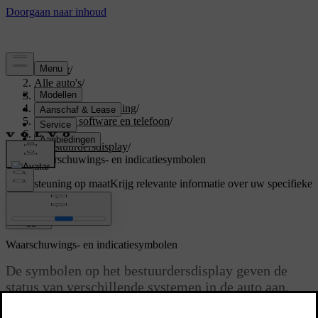
Support
/
Alle auto's
/
S60 2024
/
Gebruikershandleiding
/
Displays, software en telefoon
/
Displays
/
Bestuurdersdisplay
/
Waarschuwings- en indicatiesymbolen
Ondersteuning op maat
Krijg relevante informatie over uw specifieke
auto.
Inloggen
Waarschuwings- en indicatiesymbolen
De symbolen op het bestuurdersdisplay geven de
status van verschillende systemen in de auto aan.
Sommige symbolen geven aan of een systeem actief