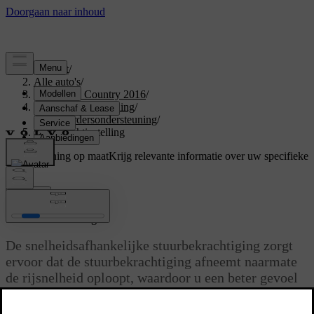
Support
/
Alle auto's
/
V60 Cross Country 2016
/
Gebruikershandleiding
/
Bestuurdersondersteuning
/
Stuurkrachtinstelling
Ondersteuning op maat
Krijg relevante informatie over uw specifieke
auto.
Inloggen
*
Stuurkrachtinstelling
De snelheidsafhankelijke stuurbekrachtiging zorgt
ervoor dat de stuurbekrachtiging afneemt naarmate
de rijsnelheid oploopt, waardoor u een beter gevoel
met de weg krijgt.