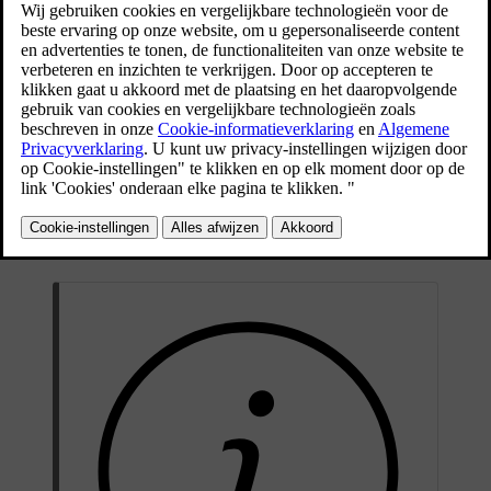
Bijgewerkt 08-06-2023
Op snelwegen stuurt de auto stugger. Bij het parkeren en op lage
snelheden is de auto lichter en met minder moeite te besturen.
U hebt de keuze uit drie niveaus van stuurbekrachtiging voor een
maximum aan weggevoel en stuurgevoeligheid in het menusysteem
MY CAR
,
MY CAR
:
Ga daar naar
Niv. stuurbekrachtiging
en kies
Laag
,
Midden
of
Hoog
.
Deze instelling is niet te beschikbaar, wanneer de auto rijdt.