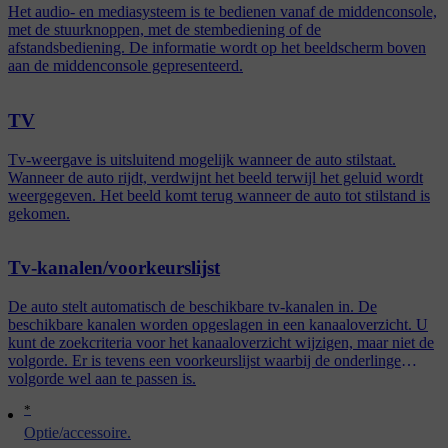
Het audio- en mediasysteem is te bedienen vanaf de middenconsole,
met de stuurknoppen, met de stembediening of de
afstandsbediening. De informatie wordt op het beeldscherm boven
aan de middenconsole gepresenteerd.
TV
Tv-weergave is uitsluitend mogelijk wanneer de auto stilstaat.
Wanneer de auto rijdt, verdwijnt het beeld terwijl het geluid wordt
weergegeven. Het beeld komt terug wanneer de auto tot stilstand is
gekomen.
Tv-kanalen/voorkeurslijst
De auto stelt automatisch de beschikbare tv-kanalen in. De
beschikbare kanalen worden opgeslagen in een kanaaloverzicht. U
kunt de zoekcriteria voor het kanaaloverzicht wijzigen, maar niet de
volgorde. Er is tevens een voorkeurslijst waarbij de onderlinge
volgorde wel aan te passen is.
*
Optie/accessoire.