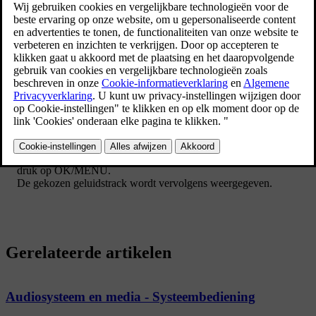
Druk voor een wijziging in de ondertiteling in de
normaalweergave van de tv-bron op
OK/MENU
en kies
Ondertitels
.
Draai aan
TUNE
totdat u de te gebruiken ondertiteling bereikt en
druk op
OK/MENU
.
De gekozen ondertiteling wordt vervolgens weergegeven.
Audiotaal wijzigen
Druk voor een wijziging in de audiotaal in de normaalweergave
van de tv-bron op
OK/MENU
en kies
Audiotracks
.
Draai aan
TUNE
totdat u de te gebruiken geluidstrack bereikt en
druk op
OK/MENU
.
De gekozen geluidstrack wordt vervolgens weergegeven.
Gerelateerde artikelen
Audiosysteem en media - Systeembediening