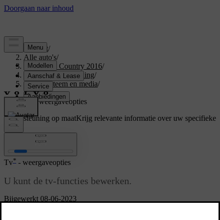
Support
/
Alle auto's
/
V60 Cross Country 2016
/
Gebruikershandleiding
/
Audiosysteem en media
/
Tv
/
Tv - weergaveopties
Ondersteuning op maat
Krijg relevante informatie over uw specifieke
auto.
Inloggen
*
Tv
- weergaveopties
U kunt de tv-functies bewerken.
Bijgewerkt 08-06-2023
Ondertiteling wijzigen