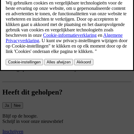
Bijgewerkt 02-07-2025
Je moet het mistlicht voor handmatig inschakelen met de knop op de
linkerstuurhendel.
Druk op de knop met het symbool voor het mistlicht voor
op de linkerstuurhendel om het mistlicht voor aan of uit te zetten.
Het symbool voor het mistlicht voor wordt op het
bestuurdersdisplay weergegeven en geeft aan dat het mistlicht
voor actief is.
Het mistlicht voor wordt automatisch uitgeschakeld als je de
draairing op de linkerhendel naar het symbool 0 draait.
Heeft dit geholpen?
Ja
Nee