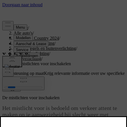
Support
/
Alle auto's
/
V60 Cross Country 2024
/
Gebruikershandleiding
/
Zicht, spiegels en buitenverlichting
/
Exterieurverlichting
/
Rijverlichting
/
De mistlichten voor inschakelen
Ondersteuning op maat
Krijg relevante informatie over uw specifieke
auto.
Inloggen
De mistlichten voor inschakelen
Het mistlicht voor is bedoeld om verkeer attent te
maken op je aanwezigheid bij slecht weer met
weinig zicht.