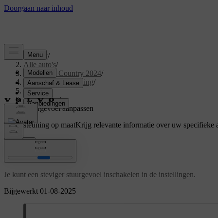
Support
/
Alle auto's
/
V60 Cross Country 2024
/
Gebruikershandleiding
/
Driving
/
Besturing
/
Stuurgevoel aanpassen
Ondersteuning op maat
Krijg relevante informatie over uw specifieke 
Inloggen
Stuurgevoel aanpassen
Je kunt een steviger stuurgevoel inschakelen in de instellingen.
Bijgewerkt 01-08-2025