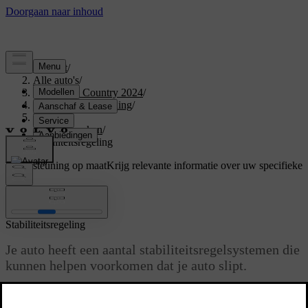
Support
/
Alle auto's
/
V60 Cross Country 2024
/
Gebruikershandleiding
/
Driving
/
Rijkenmerken
/
Stabiliteitsregeling
Ondersteuning op maat
Krijg relevante informatie over uw specifieke
auto.
Inloggen
Stabiliteitsregeling
Je auto heeft een aantal stabiliteitsregelsystemen die
kunnen helpen voorkomen dat je auto slipt.
Bijgewerkt 30-03-2026