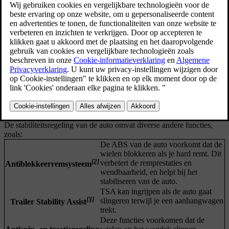
Elektronische stabiliteitsregeling
[1]
De elektronische stabiliteitsregeling
bestaat uit diverse subfuncties
die je auto automatisch kunnen laten remmen om te voorkomen dat
je gaat slippen als de auto geen tractie of verlies van controle over
het stuur detecteert. Hiervoor schakelt de ESC de remmen op elk
wiel afzonderlijk in. Wanneer dit gebeurt, gaat het symbool voor
ESC op het bestuurdersdisplay knipperen.
De stabiliteitsregeling van de auto omvat diverse andere functies,
zoals:
De ABS van de auto voorkomt dat de
wielen blokkeren als je hard remt. Dit
[2]
verbetert de remprestaties en
Antiblokkeerremsysteem
wendbaarheid, en helpt bij het
stabiliseren van de auto.
TSA kan ingrijpen als de auto gaat
[3]
slingeren terwijl je een aanhangwagen
Trailer Stability Assist
trekt.
Deze functies voorkomen dat de