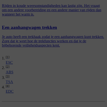
Rijden in koude weersomstandigheden kan lastig zijn. Het vraagt
om een andere voorbereiding en een andere manier van rijden dan
wanneer het warm is.
Een aanhangwagen trekken
Je auto heeft een trekhaak zodat je een aanhangwagen kunt trekken.
Zorg dat je weet hoe de trekfuncties werken en dat je de
bijbehorende veiligheidsaspecten kent.
[1]
ESC
[2]
ABS
[3]
TSA
[4]
EDC