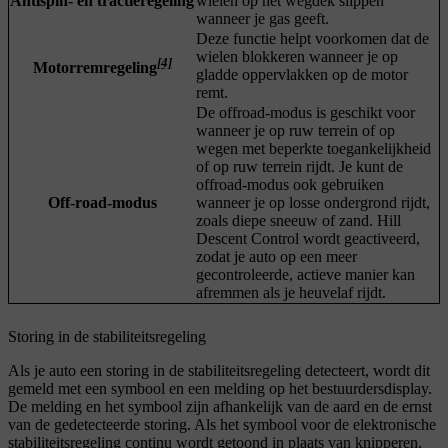
Antispin- en tractieregeling
wielen op het wegdek slippen
wanneer je gas geeft.
Deze functie helpt voorkomen dat de
wielen blokkeren wanneer je op
[4]
Motorremregeling
gladde oppervlakken op de motor
remt.
De offroad-modus is geschikt voor
wanneer je op ruw terrein of op
wegen met beperkte toegankelijkheid
of op ruw terrein rijdt. Je kunt de
offroad-modus ook gebruiken
Off-road-modus
wanneer je op losse ondergrond rijdt,
zoals diepe sneeuw of zand. Hill
Descent Control wordt geactiveerd,
zodat je auto op een meer
gecontroleerde, actieve manier kan
afremmen als je heuvelaf rijdt.
Storing in de stabiliteitsregeling
Als je auto een storing in de stabiliteitsregeling detecteert, wordt dit
gemeld met een symbool en een melding op het bestuurdersdisplay.
De melding en het symbool zijn afhankelijk van de aard en de ernst
van de gedetecteerde storing. Als het symbool voor de elektronische
stabiliteitsregeling continu wordt getoond in plaats van knipperen,