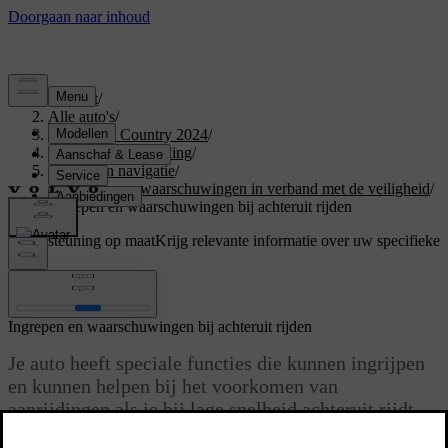
Support
/
Alle auto's
/
V60 Cross Country 2024
/
Gebruikershandleiding
/
Rijhulp en navigatie
/
Ingrijpen en waarschuwingen in verband met de veiligheid
/
Ingrepen en waarschuwingen bij achteruit rijden
Ondersteuning op maat
Krijg relevante informatie over uw specifieke
auto.
Inloggen
Ingrepen en waarschuwingen bij achteruit rijden
Je auto heeft speciale functies die kunnen ingrijpen
en kunnen helpen bij het voorkomen van
aanrijdingen als je bij lage snelheid achteruit rijdt,
bijvoorbeeld als je de auto parkeert.