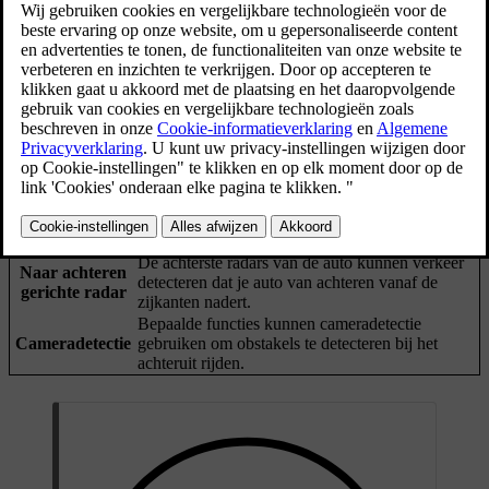
Bijgewerkt 04-04-2025
Detectiemogelijkheden
De auto kan op verschillende manieren voorwerpen identificeren die
zich in de baan achter je auto bevinden of die de auto van achteren
naderen. Als het systeem een voorwerp detecteert, kan de auto
waarschuwingen geven of ingrijpen door te remmen.
Deze sensoren kunnen bepaalde voorwerpen
Parkeersensoren
direct achter de auto detecteren wanneer de auto
met lage snelheid achteruit rijdt.
De achterste radars van de auto kunnen verkeer
Naar achteren
detecteren dat je auto van achteren vanaf de
gerichte radar
zijkanten nadert.
Bepaalde functies kunnen cameradetectie
Cameradetectie
gebruiken om obstakels te detecteren bij het
achteruit rijden.