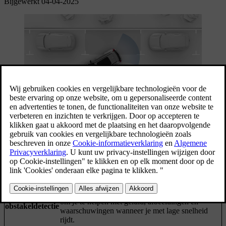
Bijgewerkt 04-04-2025
De parkeerhulpfuncties van de auto zijn beschikbaar in de
parkeerweergave op het middendisplay. In de meeste gevallen wordt
de parkeerweergave automatisch geopend als je die nodig hebt,
maar je kunt deze weergave ook handmatig openen.
De volgende parkeerhulpfuncties van de auto zijn beschikbaar in de
parkeerweergave:
De auto detecteert de omgeving met behulp van
talloze sensoren. De auto gebruikt deze informatie
Afstands- en
om je te helpen met geluid, afbeeldingen en
obstakeldetectie
waarschuwingen wanneer je met lage snelheid
rijdt.