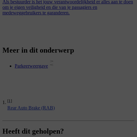
Als bestuurder is het jouw verantwoordelijkheid er alles aan te doen
om je eigen veiligheid en die van je passagiers en
medeweggebruikers te garanderen.
Meer in dit onderwerp
Parkeerweergave
[1]
Rear Auto Brake (RAB)
Heeft dit geholpen?