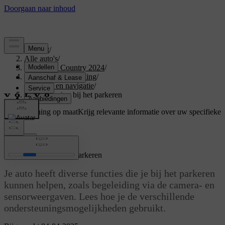
Support
/
Alle auto's
/
V60 Cross Country 2024
/
Gebruikershandleiding
/
Rijhulp en navigatie
/
Ondersteuning bij het parkeren
Ondersteuning op maat
Krijg relevante informatie over uw specifieke
auto.
Inloggen
Ondersteuning bij het parkeren
Je auto heeft diverse functies die je bij het parkeren
kunnen helpen, zoals begeleiding via de camera- en
sensorweergaven. Lees hoe je de verschillende
ondersteuningsmogelijkheden gebruikt.