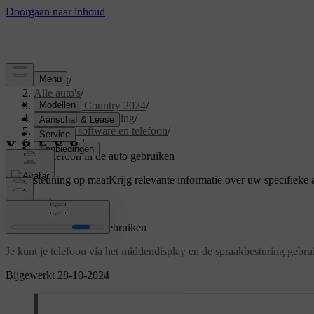
Support
/
Alle auto's
/
V60 Cross Country 2024
/
Gebruikershandleiding
/
Displays, software en telefoon
/
Telefoon
/
Je telefoon in de auto gebruiken
Ondersteuning op maat
Krijg relevante informatie over uw specifieke 
Inloggen
Je telefoon in de auto gebruiken
Je kunt je telefoon via het middendisplay en de spraakbesturing gebru
Bijgewerkt 28-10-2024