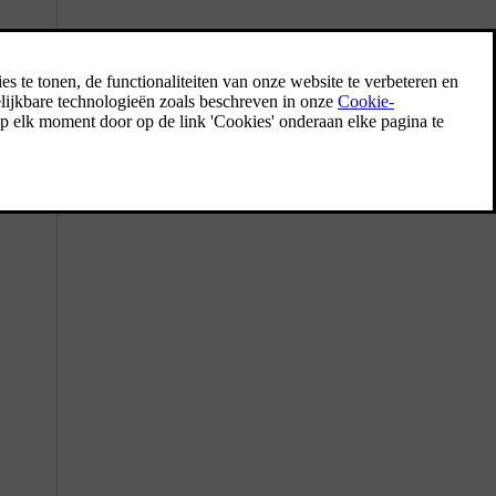
Spraakbesturing gebruiken
Met de digitale assistent kun je met je stem
een aantal functies van de auto bedienen.