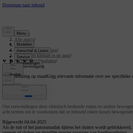
Support
/
Alle auto's
/
V60 2026
/
Gebruikershandleiding
/
Comfort en klimaat in de auto
/
Ruiten en glasplaten
/
Knelbeveiliging
Ondersteuning op maat
Krijg relevante informatie over uw specifieke 
Inloggen
Knelbeveiliging
Om verwondingen door elektrisch bediende ruiten en andere bewegend
acht nemen om te voorkomen dat ze bekneld raken tussen bewegende o
Bijgewerkt 04-04-2025
Als de ruit of het panoramadak tijdens het sluiten wordt geblokkeerd, s
openen of sluiten op dezelfde manier voorzien van knelbeveiliging.