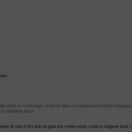
auto.
e delen te voorkomen, heeft de auto een ingebouwd knelbeveiligingssy
f sluitende delen.
topt de ruit of het dak en gaat iets verder open, zodat je datgene kunt v