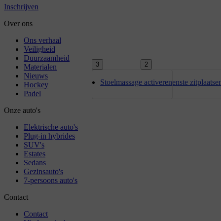
3
2
Stoelmassage activeren
De buitenste zitplaats