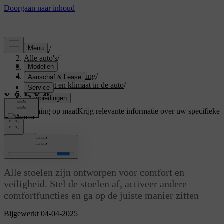
Support
/
Alle auto's
/
V60 2026
/
Gebruikershandleiding
/
Comfort en klimaat in de auto
/
Stoelen
Ondersteuning op maat
Krijg relevante informatie over uw specifieke
auto.
Inloggen
Stoelen
Alle stoelen zijn ontworpen voor comfort en
veiligheid. Stel de stoelen af, activeer andere
comfortfuncties en ga op de juiste manier zitten
Bijgewerkt 04-04-2025