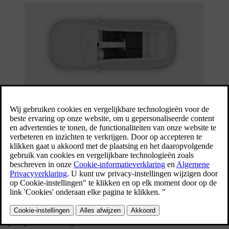
De stoelen van de auto hebben diverse functies die comfort,
veiligheid en flexibiliteit bieden.
In dit deel van de handleiding lees je meer over de comfortfuncties
en afstellingen die met de stoelen in de auto mogelijk zijn. Dit zijn
onder meer functies als het verstellen van de positie van de stoelen
en hoe de achterbank kan worden neergeklapt voor meer
opbergruimte. Daarnaast vind je er ook belangrijke informatie over
hoe je deze functies veilig en op de juiste manier gebruikt.
De handleiding heeft een apart deel met informatie over de passieve
veiligheidsfuncties van de stoelen en dat ze alleen goed werken door
op de juiste manier op de stoelen te zitten.