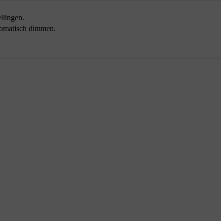
ellingen
.
tomatisch dimmen
.