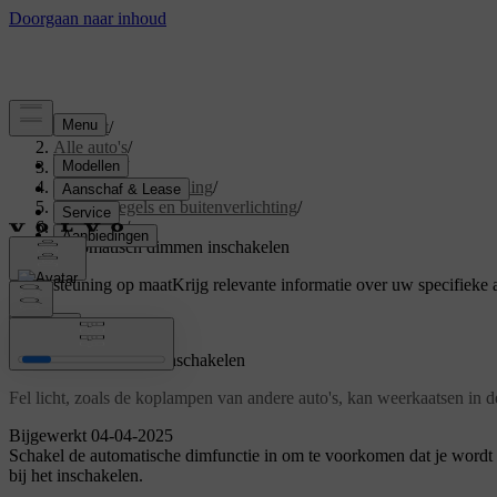
Support
/
Alle auto's
/
V60 2026
/
Gebruikershandleiding
/
Zicht, spiegels en buitenverlichting
/
Spiegels
/
Automatisch dimmen inschakelen
Ondersteuning op maat
Krijg relevante informatie over uw specifieke 
Inloggen
Automatisch dimmen inschakelen
Fel licht, zoals de koplampen van andere auto's, kan weerkaatsen in de
Bijgewerkt 04-04-2025
Schakel de automatische dimfunctie in om te voorkomen dat je wordt af
bij het inschakelen.