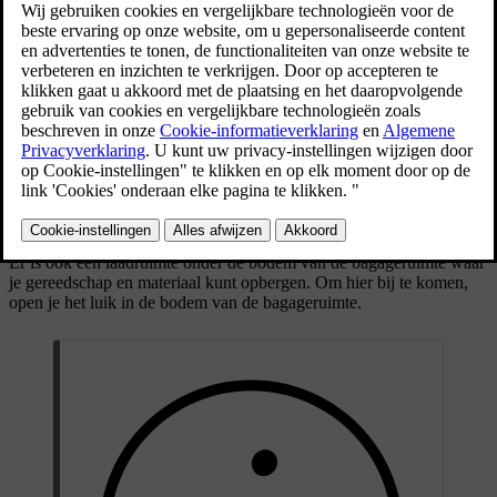
spullen kunt opbergen en vastzetten.
De bagageruimte heeft verschillende opbergmogelijkheden.
Voorbeelden daarvan zijn:
Lastbevestigingsogen in de onderste vier hoeken van de
bagageruimte om voorwerpen veilig met riemen vast te maken.
Tassenhaken om te voorkomen dat boodschappentassen
omvallen. Ze bevinden zich op de zijpanelen en onder het luik in
de bagageruimte.
Opbergvak in het zijpaneel.
Er is ook een laadruimte onder de bodem van de bagageruimte waar
je gereedschap en materiaal kunt opbergen. Om hier bij te komen,
open je het luik in de bodem van de bagageruimte.