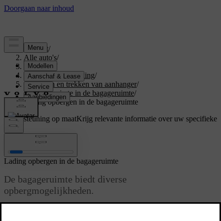
Support
/
Alle auto's
/
V60 2026
/
Gebruikershandleiding
/
Opbergen en trekken van aanhanger
/
Opbergruimte in de bagageruimte
/
Lading opbergen in de bagageruimte
Ondersteuning op maat
Krijg relevante informatie over uw specifieke
auto.
Inloggen
Lading opbergen in de bagageruimte
De bagageruimte biedt diverse
opbergmogelijkheden.
Bijgewerkt 04-04-2025
De bagageruimte heeft verschillende handige functies zodat je