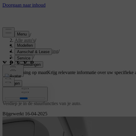
Support
/
Alle auto's
/
V60 2026
/
Gebruikershandleiding
/
Driving
/
Besturing
Ondersteuning op maat
Krijg relevante informatie over uw specifieke 
Inloggen
Besturing
Verdiep je in de stuurfuncties van je auto.
Bijgewerkt 16-04-2025