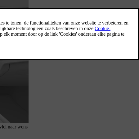
Rijhulp en navigatie
Hulpsystemen bij het rijden zijn bedoeld om
de veiligheid, het comfort en het gemak te
verbeteren terwijl je in de auto rijdt. Ze
helpen je bij het rijden, het plannen van de
route en bij nemen van beslissingen
onderweg.
rwiel naar wens