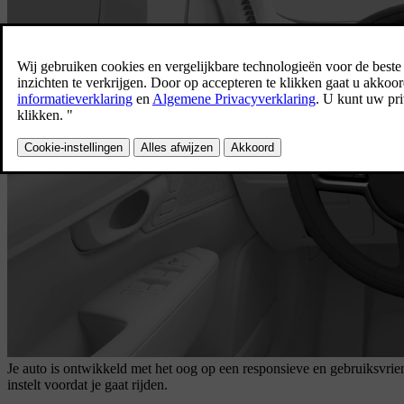
Je auto is ontwikkeld met het oog op een responsieve en gebruiksvrien
instelt voordat je gaat rijden.