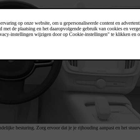
delijke besturing. Zorg ervoor dat je je rijhouding aanpast en het stuu