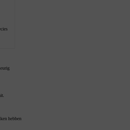
ecies
keurig
it.
maken hebben