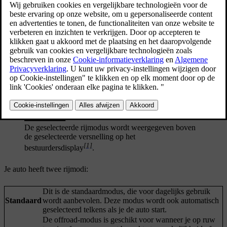
geschikt voor verschillende scenario's en soorten rijden. Afhankelijk
van de rijmodus die je selecteert, kunnen bepaalde elementen van de
rijdynamiek worden beïnvloed, zoals sturen, vering, remmen en
accelereren. Verschillende rijmodi maken ook verschillende
instelbare instellingen mogelijk, zowel met betrekking tot het rijden
als het klimaat.
De geselecteerde rijmodus wordt weergegeven boven
de geselecteerde versnelling op het
[1]
bestuurdersdisplay
.
Je auto heeft twee rijmodi:
Dit is de standaardmodus, die voor dagelijks gebruik
Standaard
wordt aanbevolen. Deze modus wordt ook automatisch
geselecteerd telkens als je de auto start.
De offroad-modus is geschikt voor wanneer je op ruw