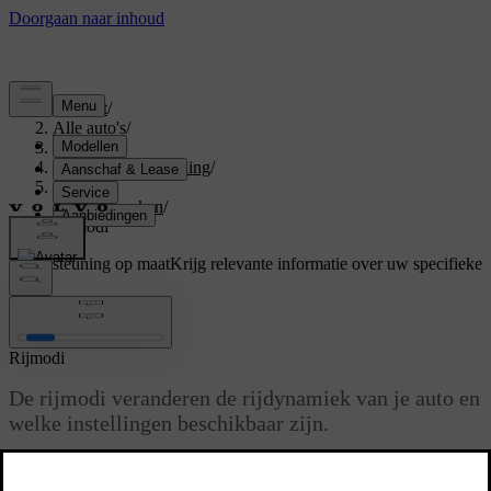
Support
/
Alle auto's
/
V60 2026
/
Gebruikershandleiding
/
Driving
/
Rijkenmerken
/
Rijmodi
Ondersteuning op maat
Krijg relevante informatie over uw specifieke
auto.
Inloggen
Rijmodi
De rijmodi veranderen de rijdynamiek van je auto en
welke instellingen beschikbaar zijn.
Bijgewerkt 30-03-2026
De verschillende rijmodi die beschikbaar zijn in je auto zijn allemaal