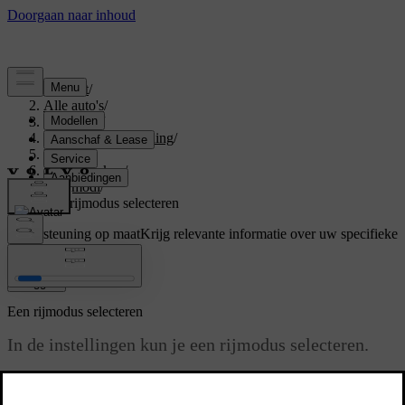
Support
/
Alle auto's
/
V60 2026
/
Gebruikershandleiding
/
Driving
/
Rijkenmerken
/
Rijmodi
/
Een rijmodus selecteren
Ondersteuning op maat
Krijg relevante informatie over uw specifieke
auto.
Inloggen
Een rijmodus selecteren
In de instellingen kun je een rijmodus selecteren.
Bijgewerkt 01-08-2025
Je auto heeft verschillende rijmodi voor verschillende