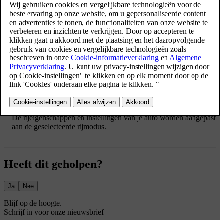
rijomstandigheden en situaties. Als je een rijmodus selecteert, kan je
auto de rijeigenschappen en dynamiek aanpassen aan het beoogde
gebruik, waardoor bepaalde instellingen kunnen worden
uitgeschakeld. In de instellingen kun je een rijmodus selecteren.
De comfortmodus is standaard geselecteerd telkens als je de auto
start.
Druk op het autosymbool
in de onderste balk en ga naar
Instellingen
.
Ga naar
Rijden
→
Rijstanden
.
Selecteer een rijmodus.
De rijeigenschappen en instellingen van je auto worden aangepast
aan de geselecteerde rijmodus.
Heeft dit geholpen?
Ja
Nee