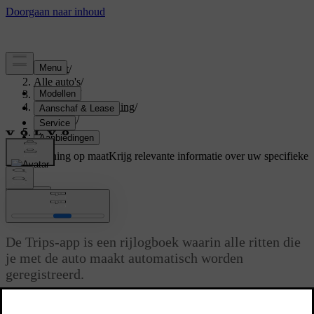
Support
/
Alle auto's
/
V60 2026
/
Gebruikershandleiding
/
Driving
/
Trips-app
Ondersteuning op maat
Krijg relevante informatie over uw specifieke
auto.
Inloggen
Trips-app
De Trips-app is een rijlogboek waarin alle ritten die
je met de auto maakt automatisch worden
geregistreerd.
Bijgewerkt 01-08-2025
Als deze app is ingeschakeld, verzamelt hij automatisch het