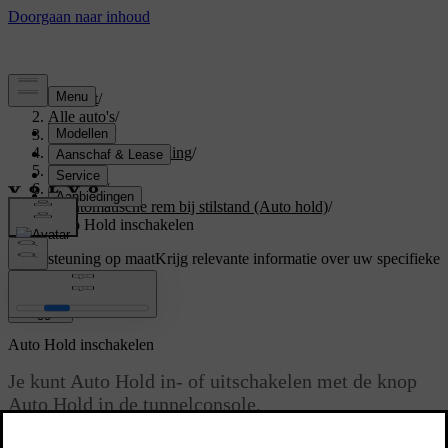
Support
/
Alle auto's
/
V60 2026
/
Gebruikershandleiding
/
Driving
/
Remmen
/
Automatische rem bij stilstand (Auto hold)
/
Auto Hold inschakelen
Ondersteuning op maat
Krijg relevante informatie over uw specifieke
auto.
Inloggen
Auto Hold inschakelen
Je kunt Auto Hold in- of uitschakelen met de knop
Auto Hold in de tunnelconsole.
Bijgewerkt 16-04-2025