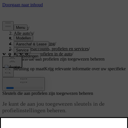
Support
/
Alle auto's
/
V60 2026
/
Gebruikershandleiding
/
Gebruikersaccounts, profielen en services
/
Gebruikersprofielen in de auto
/
Sleutels die aan profielen zijn toegewezen beheren
Ondersteuning op maat
Krijg relevante informatie over uw specifieke
auto.
Inloggen
Sleutels die aan profielen zijn toegewezen beheren
Je kunt de aan jou toegewezen sleutels in de
profielinstellingen beheren.
Bijgewerkt 04-04-2025