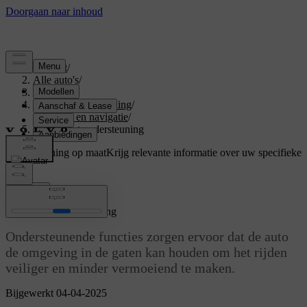
Support
/
Alle auto's
/
V60 2026
/
Gebruikershandleiding
/
Rijhulp en navigatie
/
Rijden met ondersteuning
Ondersteuning op maat
Krijg relevante informatie over uw specifieke
auto.
Inloggen
Rijden met ondersteuning
Ondersteunende functies zorgen ervoor dat de auto
de omgeving in de gaten kan houden om het rijden
veiliger en minder vermoeiend te maken.
Bijgewerkt 04-04-2025