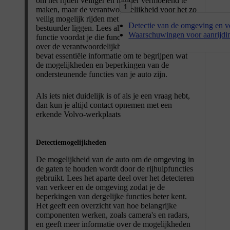
om het rijden veiliger en minder vermoeiend te
1
maken, maar de verantwoordelijkheid voor het zo
veilig mogelijk rijden met de auto blijft bij de
Detectie van de omgeving en v
bestuurder liggen. Lees alle informatie over een
Waarschuwingen voor aanrijdi
functie voordat je die functie gebruikt. Het deel
over de verantwoordelijkheid van de bestuurder
bevat essentiële informatie om te begrijpen wat
de mogelijkheden en beperkingen van de
ondersteunende functies van je auto zijn.
Als iets niet duidelijk is of als je een vraag hebt,
dan kun je altijd contact opnemen met een
erkende Volvo-werkplaats
Detectiemogelijkheden
De mogelijkheid van de auto om de omgeving in
de gaten te houden wordt door de rijhulpfuncties
gebruikt. Lees het aparte deel over het detecteren
van verkeer en de omgeving zodat je de
beperkingen van dergelijke functies beter kent.
Het geeft een overzicht van hoe belangrijke
componenten werken, zoals camera's en radars,
en geeft meer informatie over de mogelijkheden