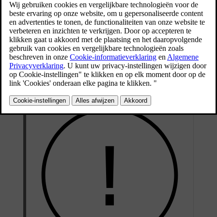
Bijgewerkt 28-10-2024
Wanneer je wisselt tussen Pilot Assist en de adaptieve cruisecontrol,
wordt de stuurhulp in- of uitgeschakeld. De adaptieve cruisecontrol
wordt beschouwd als een subfunctie van Pilot Assist, maar het
grootste verschil is dat Pilot Assist stuurhulp kan bieden terwijl de
adaptieve cruisecontrol dat niet kan. Daarom kan het wisselen tussen
de functies worden gezien als het in- of uitschakelen van de
stuurhulp van Pilot Assist.