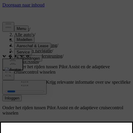
Support
/
Alle auto's
/
V60 2026
/
Gebruikershandleiding
/
Rijhulp en navigatie
/
Rijden met ondersteuning
/
Pilot Assist
/
Onder het rijden tussen Pilot Assist en de adaptieve
cruisecontrol wisselen
Ondersteuning op maat
Krijg relevante informatie over uw specifieke
auto.
Inloggen
Onder het rijden tussen Pilot Assist en de adaptieve cruisecontrol
wisselen
Je kunt onder het rijden tussen Pilot Assist en de
adaptieve cruisecontrol wisselen.