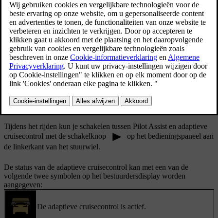
snelheid aan te houden. Deze functie kan echter geen
stuurhulp bieden.
Bijgewerkt 28-10-2024
Als je de adaptieve cruisecontrol gebruikt, probeert je auto de
ingestelde doelsnelheid en afstand tot voorliggers aan te houden. Je
kunt zowel je doelsnelheid als de algemene afstand tot voorliggers
aanpassen met de knoppen op het stuur.
In de instellingen kun je de adaptieve cruisecontrol instellen als de
standaardfunctie voor de rijhulpfunctie. Zo kun je deze functie
activeren met de Pilot Assist-knop
op het stuurwiel.
Tijdens het rijden kun je schakelen tussen Pilot Assist en adaptieve
cruisecontrol met de schakelknop
op het bedieningspaneel aan
de linkerkant van het stuurwiel.
De status van de adaptieve cruisecontrol kan met een van de
volgende twee symbolen op het bestuurdersdisplay worden
aangegeven:
De adaptieve cruisecontrol is actief.