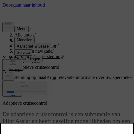
Support
/
Alle auto's
/
V60 2026
/
Gebruikershandleiding
/
Rijhulp en navigatie
/
Rijden met ondersteuning
/
Pilot Assist
/
Adaptieve cruisecontrol
Ondersteuning op maat
Krijg relevante informatie over uw specifieke
auto.
Inloggen
Adaptieve cruisecontrol
De adaptieve cruisecontrol is een subfunctie van
Pilot Assist en heeft dezelfde mogelijkheden om een
bepaalde afstand tot voorliggers en een bepaalde