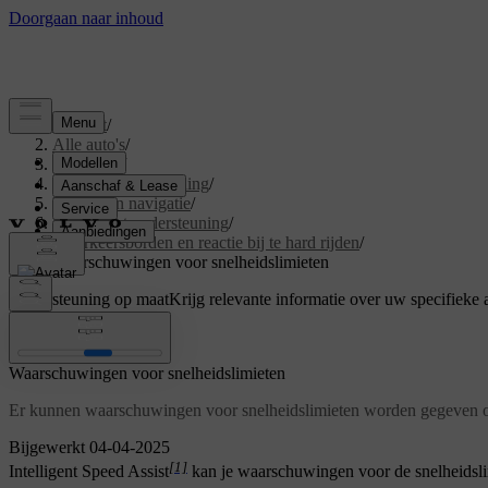
Support
/
Alle auto's
/
V60 2026
/
Gebruikershandleiding
/
Rijhulp en navigatie
/
Rijden met ondersteuning
/
Verkeersborden en reactie bij te hard rijden
/
Waarschuwingen voor snelheidslimieten
Ondersteuning op maat
Krijg relevante informatie over uw specifieke 
Inloggen
Waarschuwingen voor snelheidslimieten
Er kunnen waarschuwingen voor snelheidslimieten worden gegeven om
Bijgewerkt 04-04-2025
[1]
Intelligent Speed Assist
kan je waarschuwingen voor de snelheidslimi