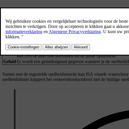
Het ISA-symbool wordt op het bestuurdersdisplay weergegeven w
uitschakelt.
Je kunt de reactie bij snelheidsovertredingen van ISA in de instelling
Beperkt de reactie van het gaspedaal wanneer je de snelheidsl
Pedaal
kan ISA de auto ook afremmen tot de juiste rijsnelheid.
Geluid
Er wordt een geluidssignaal gegeven wanneer je de snelheidsli
Samen met de ingestelde snelheidsreactie kan ISA visuele waarschuwi
snelheidslimiet knippert het verkeersbordsymbool met de huidige snelh