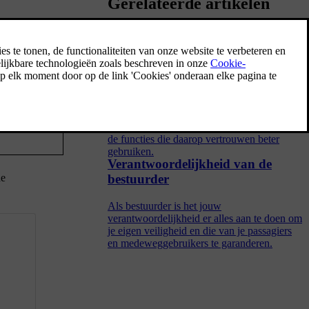
Gerelateerde artikelen
Detectie van de omgeving en
verkeer
- of
In dit deel staat belangrijke informatie over
hoe camera's, radars en andere sensoren
werken, inclusief hun beperkingen. Als je
gedetecteerd,
begrijpt hoe de auto de omgeving ziet, kun je
de functies die daarop vertrouwen beter
gebruiken.
Verantwoordelijkheid van de
de
bestuurder
Als bestuurder is het jouw
verantwoordelijkheid er alles aan te doen om
je eigen veiligheid en die van je passagiers
en medeweggebruikers te garanderen.