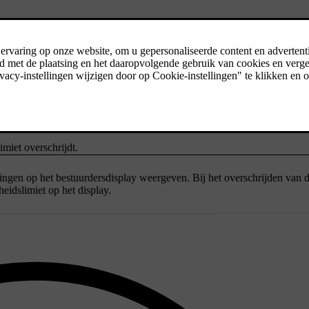
anneer je de snelheidslimiet overschrijdt en wanneer je de functie in
en aanpassen. Je hebt de volgende opties:
imiet overschrijdt. Wanneer er een nieuwe lagere snelheidslimiet wordt 
miet overschrijdt.
ngen op het bestuurdersdisplay weergeven. Bij het overschrijden van 
eidslimiet op het display.