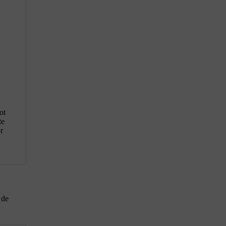
ot
te
r
 de