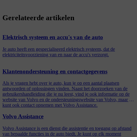
Gerelateerde artikelen
Elektrisch systeem en accu's van de auto
Je auto heeft een gespecialiseerd elektrisch systeem, dat de
elektriciteitsvoorziening van en naar de accu's verzorgt.
Klantenondersteuning en contactgegevens
Als je vragen hebt over je auto, kun je op een aantal plaatsen
antwoorden of oplossingen vinden. Naast het doorzoeken van de
gebruikershandleiding die je nu leest, vind je ook informatie op de
website van Volvo en de ondersteuningswebsite van Volvo, maar je
kunt ook contact opnemen met Volvo Assistance.
Volvo Assistance
Volvo Assistance is een dienst die assistentie en toegang op afstand
van bepaalde functies in de auto biedt. Je kunt op elk moment