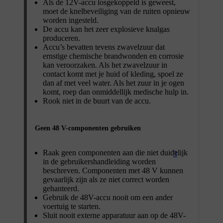
Als de 12V-accu losgekoppeld is geweest,
moet de knelbeveiliging van de ruiten opnieuw
worden ingesteld.
De accu kan het zeer explosieve knalgas
produceren.
Accu’s bevatten tevens zwavelzuur dat
ernstige chemische brandwonden en corrosie
kan veroorzaken. Als het zwavelzuur in
contact komt met je huid of kleding, spoel ze
dan af met veel water. Als het zuur in je ogen
komt, roep dan onmiddellijk medische hulp in.
Rook niet in de buurt van de accu.
Geen 48 V-componenten gebruiken
Raak geen componenten aan die niet duidelijk
3
in de gebruikershandleiding worden
beschreven. Componenten met 48 V kunnen
gevaarlijk zijn als ze niet correct worden
gehanteerd.
Gebruik de 48V-accu nooit om een ander
voertuig te starten.
Sluit nooit externe apparatuur aan op de 48V-