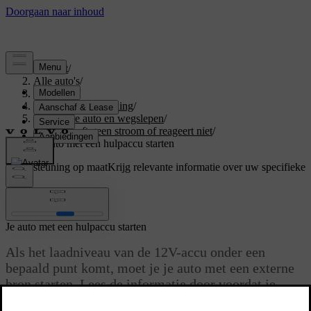
Support
/
Alle auto's
/
V60 2026
/
Gebruikershandleiding
/
Immobiele auto en wegslepen
/
Auto heeft geen stroom of reageert niet
/
Je auto met een hulpaccu starten
Ondersteuning op maat
Krijg relevante informatie over uw specifieke
auto.
Inloggen
Je auto met een hulpaccu starten
Als het laadniveau van de 12V-accu onder een
bepaald punt komt, moet je je auto met een externe
bron starten. Lees de informatie door voordat je
begint en voer elke stap zorgvuldig uit.