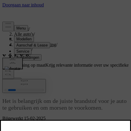
Support
/
Alle auto's
/
V60 2026
/
Gebruikershandleiding
/
Tanken
/
Tanken
Ondersteuning op maat
Krijg relevante informatie over uw specifieke
auto.
Inloggen
Tanken
Het is belangrijk om de juiste brandstof voor je auto
te gebruiken en om morsen te voorkomen.
Bijgewerkt 15-02-2025