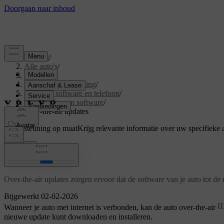
Support
/
Alle auto's
/
V60 2026
/
Gebruikershandleiding
/
Displays, software en telefoon
/
Verbinding en software
/
Over-the-air updates
Ondersteuning op maat
Krijg relevante informatie over uw specifieke 
Inloggen
Over-the-air updates
Over-the-air updates zorgen ervoor dat de software van je auto tot de
Bijgewerkt 02-02-2026
[1
Wanneer je auto met internet is verbonden, kan de auto over-the-air
nieuwe update kunt downloaden en installeren.