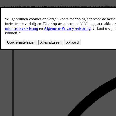
Je kunt ook op nieuwe software-updates controleren in de instellinge
Software-updates downloaden
Je kunt een software-update alleen downloaden als je auto met mobie
netwerk.