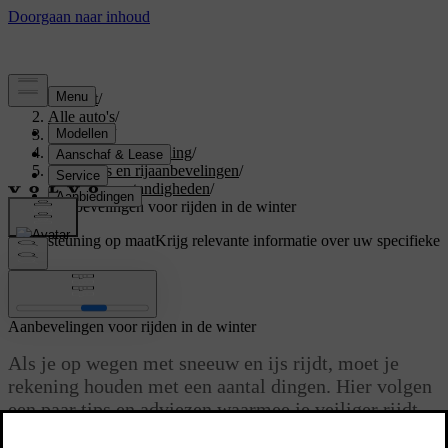
Support
/
Alle auto's
/
V60 2026
/
Gebruikershandleiding
/
Scenario's en rijaanbevelingen
/
Koude omstandigheden
/
Aanbevelingen voor rijden in de winter
Ondersteuning op maat
Krijg relevante informatie over uw specifieke
auto.
Inloggen
Aanbevelingen voor rijden in de winter
Als je op wegen met sneeuw en ijs rijdt, moet je
rekening houden met een aantal dingen. Hier volgen
een paar tips en adviezen waarmee je veiliger rijdt
en die de autosystemen efficiënter laten werken.