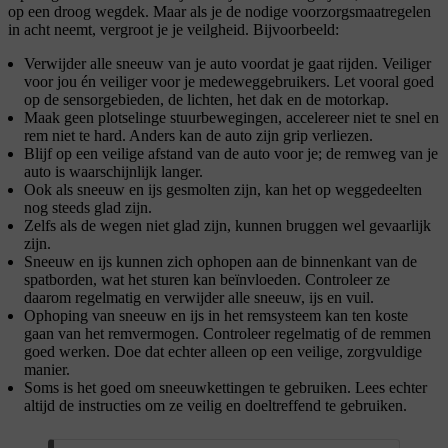
op een droog wegdek. Maar als je de nodige voorzorgsmaatregelen
in acht neemt, vergroot je je veilgheid. Bijvoorbeeld:
Verwijder alle sneeuw van je auto voordat je gaat rijden. Veiliger
voor jou én veiliger voor je medeweggebruikers. Let vooral goed
op de sensorgebieden, de lichten, het dak en de motorkap.
Maak geen plotselinge stuurbewegingen, accelereer niet te snel en
rem niet te hard. Anders kan de auto zijn grip verliezen.
Blijf op een veilige afstand van de auto voor je; de remweg van je
auto is waarschijnlijk langer.
Ook als sneeuw en ijs gesmolten zijn, kan het op weggedeelten
nog steeds glad zijn.
Zelfs als de wegen niet glad zijn, kunnen bruggen wel gevaarlijk
zijn.
Sneeuw en ijs kunnen zich ophopen aan de binnenkant van de
spatborden, wat het sturen kan beïnvloeden. Controleer ze
daarom regelmatig en verwijder alle sneeuw, ijs en vuil.
Ophoping van sneeuw en ijs in het remsysteem kan ten koste
gaan van het remvermogen. Controleer regelmatig of de remmen
goed werken. Doe dat echter alleen op een veilige, zorgvuldige
manier.
Soms is het goed om sneeuwkettingen te gebruiken. Lees echter
altijd de instructies om ze veilig en doeltreffend te gebruiken.