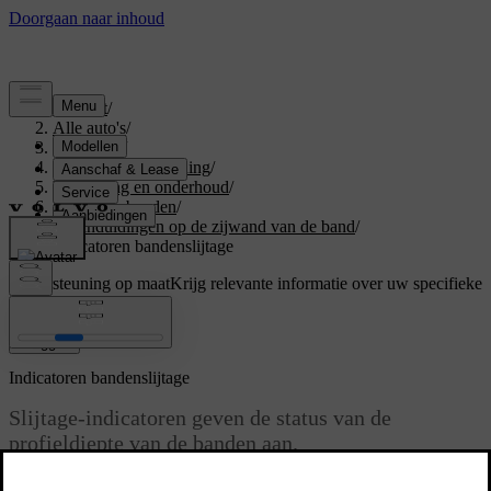
Support
/
Alle auto's
/
V60 2026
/
Gebruikershandleiding
/
Verzorging en onderhoud
/
Wielen en banden
/
Aanduidingen op de zijwand van de band
/
Indicatoren bandenslijtage
Ondersteuning op maat
Krijg relevante informatie over uw specifieke
auto.
Inloggen
Indicatoren bandenslijtage
Slijtage-indicatoren geven de status van de
profieldiepte van de banden aan.
Bijgewerkt 30-03-2026