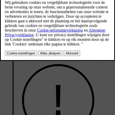
De smalle groeven die in de lengterichting van het loopvlakpatroon
van de band lopen, zijn slijtage-indicatoren. Op de zijkant van de
[1]
band staan de letters TWI
(Tread Wear Indicator).