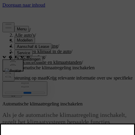
Support
/
Alle auto's
/
V60 2027
/
Gebruikershandleiding
/
Comfort en klimaat in de auto
/
Klimaatregeling
/
Luchtcirculatie en klimaatstanden
/
Automatische klimaatregeling inschakelen
Ondersteuning op maat
Krijg relevante informatie over uw specifieke
auto.
Inloggen
Automatische klimaatregeling inschakelen
Als je de automatische klimaatregeling inschakelt,
regelt het klimaatsysteem bepaalde functies
automatisch.