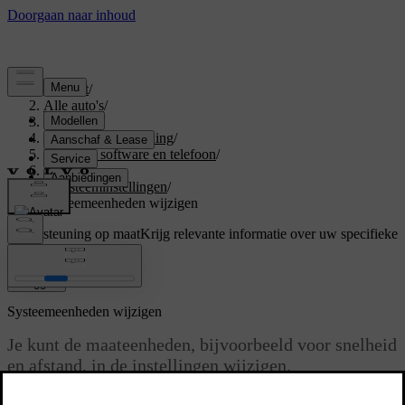
Support
/
Alle auto's
/
V60 2027
/
Gebruikershandleiding
/
Displays, software en telefoon
/
Displays
/
Systeeminstellingen
/
Systeemeenheden wijzigen
Ondersteuning op maat
Krijg relevante informatie over uw specifieke
auto.
Inloggen
Systeemeenheden wijzigen
Je kunt de maateenheden, bijvoorbeeld voor snelheid
en afstand, in de instellingen wijzigen.
Bijgewerkt 15-02-2025