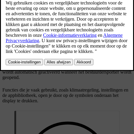
Het middendisplay bevindt zich in het midden van het dashboard en
wordt automatisch geactiveerd wanneer het bestuurdersportier wordt
geopend.
Functies die je vaak gebruikt, zoals klimaatregeling, instellingen en
de appbibliotheek, open je door op de symbolen onderaan het
display te drukken.