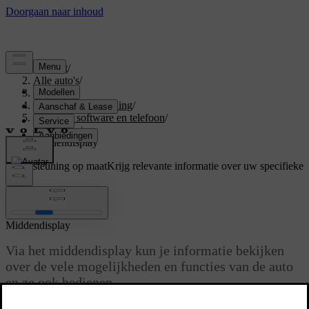
Support
/
Alle auto's
/
V60 2027
/
Gebruikershandleiding
/
Displays, software en telefoon
/
Displays
/
Middendisplay
Ondersteuning op maat
Krijg relevante informatie over uw specifieke
auto.
Inloggen
Middendisplay
Via het middendisplay kun je informatie bekijken
over de vele mogelijkheden en functies van de auto
en ze ook bedienen.
Bijgewerkt 02-07-2025