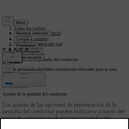
Soporte
/
Todos los coches
/
XC40 Twin Engine 2020
/
Manual de usuario
/
Pantallas y control por voz
/
Pantalla central
/
Configuración
/
Ajustes de la pantalla del conductor
Soporte personalizado
Obtén información relevante para tu auto
específico.
Iniciar sesión
Ajustes de la pantalla del conductor
Los ajustes de las opciones de presentación de la
pantalla del conductor pueden realizarse a través del
menú de aplicaciones de la propia pantalla del
conductor y mediante el menú de ajustes de la