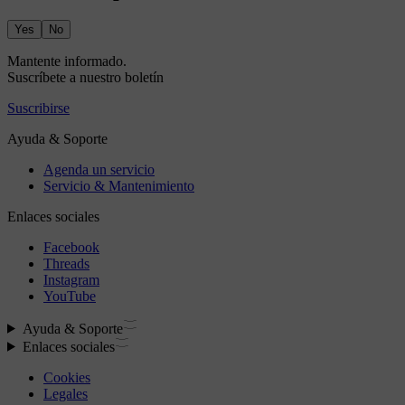
Yes
No