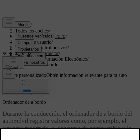
Soporte
/
Todos los coches
/
XC40 Twin Engine 2020
/
Manual de usuario
/
Pantallas y control por voz
/
Pantalla del conductor
/
Centro de Información Electrónico
/
Ordenador de a bordo
Soporte personalizado
Obtén información relevante para tu auto
específico.
Iniciar sesión
Ordenador de a bordo
Durante la conducción, el ordenador de a bordo del
automóvil registra valores como, por ejemplo, el
trayecto recorrido, el consumo de combustible y la
velocidad media.