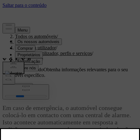
Apoio
/
Todos os automóveis
/
EX30 2026
/
Manual do utilizador
/
Contas de utilizador, perfis e serviços
/
Ajuda urgente
Apoio personalizado
Obtenha informações relevantes para o seu
automóvel específico.
Iniciar sessão
Ajuda urgente
Em caso de emergência, o automóvel consegue
colocá-lo em contacto com uma central de alarme.
Isto acontece automaticamente em resposta a
colisões graves ou manualmente premindo o botão
[1]
SOS
no tejadilho.