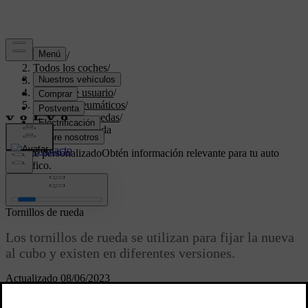
Soporte
/
Todos los coches
/
V70 2016
/
Manual de usuario
/
Ruedas y neumáticos
/
Cambio de ruedas
/
Tornillos de rueda
Soporte personalizado
Obtén información relevante para tu auto
específico.
Iniciar sesión
Tornillos de rueda
Los tornillos de rueda se utilizan para fijar la nueva
al cubo y existen en diferentes versiones.
Actualizado 08/06/2023